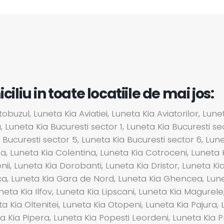
liu in toate locatiile de mai jos:
buzul, Luneta Kia Aviatiei, Luneta Kia Aviatorilor, Lun
 Luneta Kia Bucuresti sector 1, Luneta Kia Bucuresti sec
 Bucuresti sector 5, Luneta Kia Bucuresti sector 6, Lune
tila, Luneta Kia Colentina, Luneta Kia Cotroceni, Lunet
nii, Luneta Kia Dorobanti, Luneta Kia Dristor, Luneta K
a, Luneta Kia Gara de Nord, Luneta Kia Ghencea, Luneta 
neta Kia Ilfov, Luneta Kia Lipscani, Luneta Kia Magurele, 
a Kia Oltenitei, Luneta Kia Otopeni, Luneta Kia Pajura,
a Kia Pipera, Luneta Kia Popesti Leordeni, Luneta Kia P