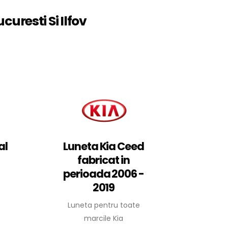
curesti Si Ilfov
al
Luneta Kia Ceed
fabricat in
perioada 2006 -
2019
Luneta pentru toate
marcile Kia