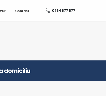
0764 577 577
muri
Contact
la domiciliu