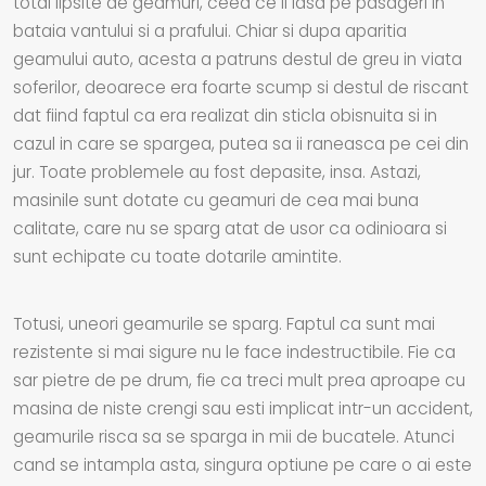
total lipsite de geamuri, ceea ce ii lasa pe pasageri in
bataia vantului si a prafului. Chiar si dupa aparitia
geamului auto, acesta a patruns destul de greu in viata
soferilor, deoarece era foarte scump si destul de riscant
dat fiind faptul ca era realizat din sticla obisnuita si in
cazul in care se spargea, putea sa ii raneasca pe cei din
jur. Toate problemele au fost depasite, insa. Astazi,
masinile sunt dotate cu geamuri de cea mai buna
calitate, care nu se sparg atat de usor ca odinioara si
sunt echipate cu toate dotarile amintite.
Totusi, uneori geamurile se sparg. Faptul ca sunt mai
rezistente si mai sigure nu le face indestructibile. Fie ca
sar pietre de pe drum, fie ca treci mult prea aproape cu
masina de niste crengi sau esti implicat intr-un accident,
geamurile risca sa se sparga in mii de bucatele. Atunci
cand se intampla asta, singura optiune pe care o ai este