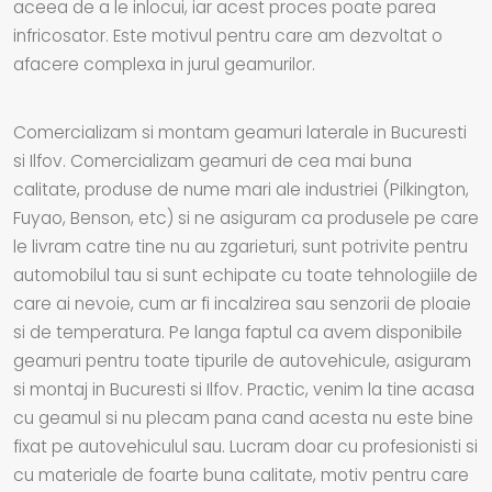
aceea de a le inlocui, iar acest proces poate parea
infricosator. Este motivul pentru care am dezvoltat o
afacere complexa in jurul geamurilor.
Comercializam si montam geamuri laterale in Bucuresti
si Ilfov. Comercializam geamuri de cea mai buna
calitate, produse de nume mari ale industriei (Pilkington,
Fuyao, Benson, etc) si ne asiguram ca produsele pe care
le livram catre tine nu au zgarieturi, sunt potrivite pentru
automobilul tau si sunt echipate cu toate tehnologiile de
care ai nevoie, cum ar fi incalzirea sau senzorii de ploaie
si de temperatura. Pe langa faptul ca avem disponibile
geamuri pentru toate tipurile de autovehicule, asiguram
si montaj in Bucuresti si Ilfov. Practic, venim la tine acasa
cu geamul si nu plecam pana cand acesta nu este bine
fixat pe autovehiculul sau. Lucram doar cu profesionisti si
cu materiale de foarte buna calitate, motiv pentru care