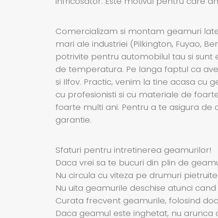
infricosator. Este motivul pentru care 
Comercializam si montam geamuri latera
mari ale industriei (Pilkington, Fuyao, B
potrivite pentru automobilul tau si sunt 
de temperatura. Pe langa faptul ca avem
si Ilfov. Practic, venim la tine acasa 
cu profesionisti si cu materiale de foar
foarte multi ani. Pentru a te asigura de
garantie.
Sfaturi pentru intretinerea geamurilor!
Daca vrei sa te bucuri din plin de geamur
Nu circula cu viteza pe drumuri pietruite
Nu uita geamurile deschise atunci cand
Curata frecvent geamurile, folosind doar 
Daca geamul este inghetat, nu arunca c