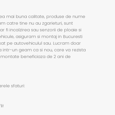
cea mai buna calitate, produse de nume
am catre tine nu au zgarieturi, sunt
 fi incalzirea sau senzorii de ploaie si
icule, asiguram si montaj in Bucuresti
ixat pe autovehiculul sau. Lucram doar
a intr-un geam ca si nou, care va rezista
le montate beneficiaza de 2 ani de
ele sfaturi:
i!