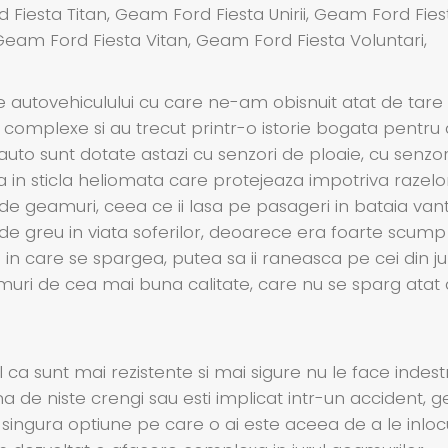
 Fiesta Titan, Geam Ford Fiesta Unirii, Geam Ford Fie
Geam Ford Fiesta Vitan, Geam Ford Fiesta Voluntari,
e autovehiculului cu care ne-am obisnuit atat de tare
 complexe si au trecut printr-o istorie bogata pentru
 auto sunt dotate astazi cu senzori de ploaie, cu senzo
a in sticla heliomata care protejeaza impotriva razelo
 de geamuri, ceea ce ii lasa pe pasageri in bataia vantu
e greu in viata soferilor, deoarece era foarte scump si
azul in care se spargea, putea sa ii raneasca pe cei din 
amuri de cea mai buna calitate, care nu se sparg atat 
 ca sunt mai rezistente si mai sigure nu le face indest
 de niste crengi sau esti implicat intr-un accident, g
 singura optiune pe care o ai este aceea de a le inloc