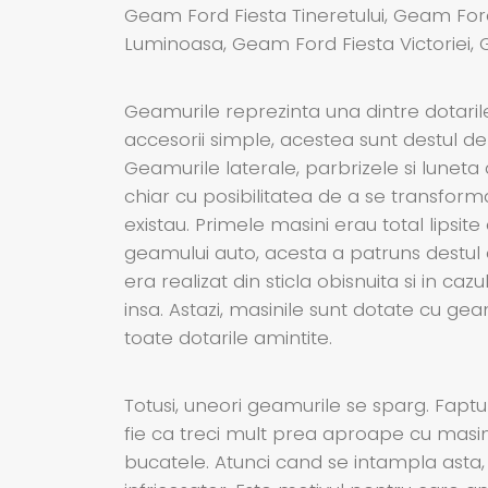
Geam Ford Fiesta Tineretului, Geam Ford
Luminoasa, Geam Ford Fiesta Victoriei, 
Geamurile reprezinta una dintre dotaril
accesorii simple, acestea sunt destul de
Geamurile laterale, parbrizele si luneta
chiar cu posibilitatea de a se transform
existau. Primele masini erau total lipsite
geamului auto, acesta a patruns destul d
era realizat din sticla obisnuita si in c
insa. Astazi, masinile sunt dotate cu ge
toate dotarile amintite.
Totusi, uneori geamurile se sparg. Faptul
fie ca treci mult prea aproape cu masina
bucatele. Atunci cand se intampla asta,