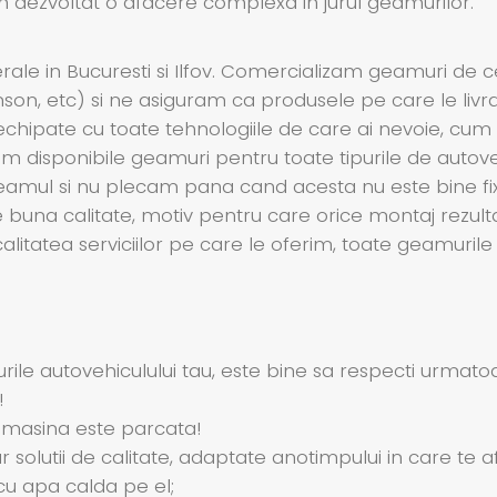
am dezvoltat o afacere complexa in jurul geamurilor.
le in Bucuresti si Ilfov. Comercializam geamuri de 
enson, etc) si ne asiguram ca produsele pe care le livr
echipate cu toate tehnologiile de care ai nevoie, cum ar
 disponibile geamuri pentru toate tipurile de autoveh
cu geamul si nu plecam pana cand acesta nu este bine f
te buna calitate, motiv pentru care orice montaj rezult
 calitatea serviciilor pe care le oferim, toate geamuri
ile autovehiculului tau, este bine sa respecti urmatoar
!
 masina este parcata!
solutii de calitate, adaptate anotimpului in care te afl
u apa calda pe el;