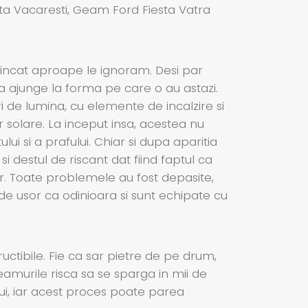
sta Vacaresti, Geam Ford Fiesta Vatra
 incat aproape le ignoram. Desi par
 a ajunge la forma pe care o au astazi.
ri de lumina, cu elemente de incalzire si
r solare. La inceput insa, acestea nu
lui si a prafului. Chiar si dupa aparitia
 destul de riscant dat fiind faptul ca
jur. Toate problemele au fost depasite,
de usor ca odinioara si sunt echipate cu
ructibile. Fie ca sar pietre de pe drum,
eamurile risca sa se sparga in mii de
ui, iar acest proces poate parea