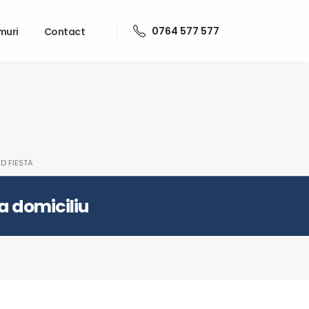
0764 577 577
muri
Contact
D FIESTA
la domiciliu