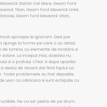
Maverick Stefan Cel Mare, Geam Ford
erick Titan, Geam Ford Maverick Unirii,
toriei, Geam Ford Maverick Vitan,
 incat aproape le ignoram. Desi par
 a ajunge la forma pe care o au astazi.
ri de lumina, cu elemente de incalzire si
r solare. La inceput insa, acestea nu
lui si a prafului. Chiar si dupa aparitia
 destul de riscant dat fiind faptul ca
jur. Toate problemele au fost depasite,
de usor ca odinioara si sunt echipate cu
ructibile. Fie ca sar pietre de pe drum,