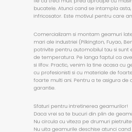
fie ca treci mult prea aproape cu masina
bucatele. Atunci cand se intampla asta,
infricosator. Este motivul pentru care 
Comercializam si montam geamuri latera
mari ale industriei (Pilkington, Fuyao, B
potrivite pentru automobilul tau si sunt 
de temperatura. Pe langa faptul ca avem
si Ilfov. Practic, venim la tine acasa 
cu profesionisti si cu materiale de foar
foarte multi ani. Pentru a te asigura de
garantie.
Sfaturi pentru intretinerea geamurilor!
Daca vrei sa te bucuri din plin de geamur
Nu circula cu viteza pe drumuri pietruite
Nu uita geamurile deschise atunci cand