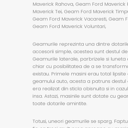
Maverick Rahova, Geam Ford Maverick 
Maverick Tei, Geam Ford Maverick Timpur
Geam Ford Maverick Vacaresti, Geam Fo
Geam Ford Maverick Voluntari,
Geamurile reprezinta una dintre dotaril
accesorii simple, acestea sunt destul de
Geamurile laterale, parbrizele si luneta
chiar cu posibilitatea de a se transform
existau. Primele masini erau total lipsite
geamului auto, acesta a patruns destul d
era realizat din sticla obisnuita si in c
insa. Astazi, masinile sunt dotate cu ge
toate dotarile amintite.
Totusi, uneori geamurile se sparg. Faptul