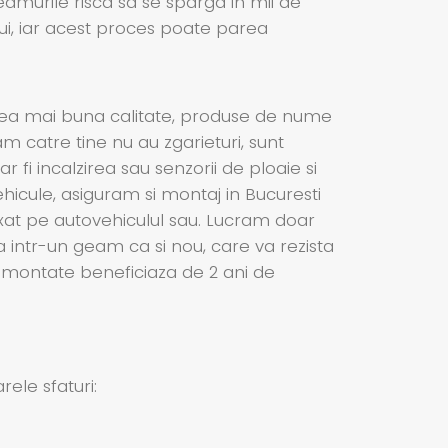
eamurile risca sa se sparga in mii de
ui, iar acest proces poate parea
cea mai buna calitate, produse de nume
am catre tine nu au zgarieturi, sunt
 fi incalzirea sau senzorii de ploaie si
icule, asiguram si montaj in Bucuresti
ixat pe autovehiculul sau. Lucram doar
a intr-un geam ca si nou, care va rezista
le montate beneficiaza de 2 ani de
ele sfaturi: