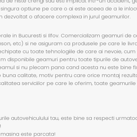
 de niste crengi sau esti implicat intr-un accident, g
 singura optiune pe care o ai este aceea de a le inloc
am dezvoltat o afacere complexa in jurul geamurilor.
le in Bucuresti si Ilfov. Comercializam geamuri de 
enson, etc) si ne asiguram ca produsele pe care le livr
echipate cu toate tehnologiile de care ai nevoie, cum ar
 disponibile geamuri pentru toate tipurile de autoveh
cu geamul si nu plecam pana cand acesta nu este bine f
te buna calitate, motiv pentru care orice montaj rezult
 calitatea serviciilor pe care le oferim, toate geamuri
ile autovehiculului tau, este bine sa respecti urmatoar
!
 masina este parcata!