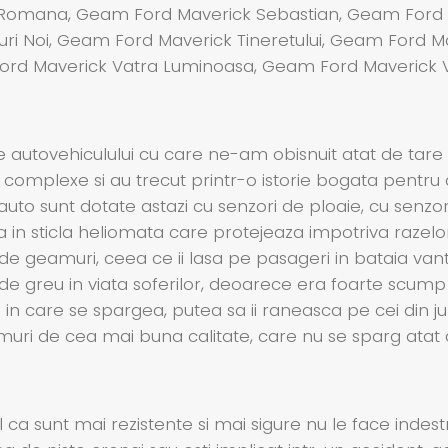
Romana, Geam Ford Maverick Sebastian, Geam Ford 
i Noi, Geam Ford Maverick Tineretului, Geam Ford Mav
rd Maverick Vatra Luminoasa, Geam Ford Maverick Vic
e autovehiculului cu care ne-am obisnuit atat de tare
 complexe si au trecut printr-o istorie bogata pentru
 auto sunt dotate astazi cu senzori de ploaie, cu senzo
a in sticla heliomata care protejeaza impotriva razelo
 de geamuri, ceea ce ii lasa pe pasageri in bataia vantu
e greu in viata soferilor, deoarece era foarte scump si
azul in care se spargea, putea sa ii raneasca pe cei din 
amuri de cea mai buna calitate, care nu se sparg atat 
 ca sunt mai rezistente si mai sigure nu le face indest