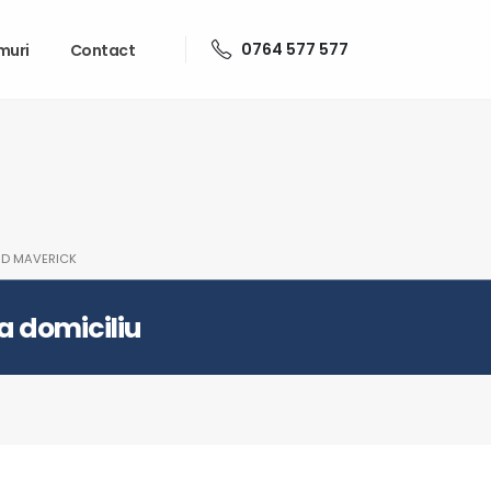
0764 577 577
muri
Contact
RD MAVERICK
la domiciliu