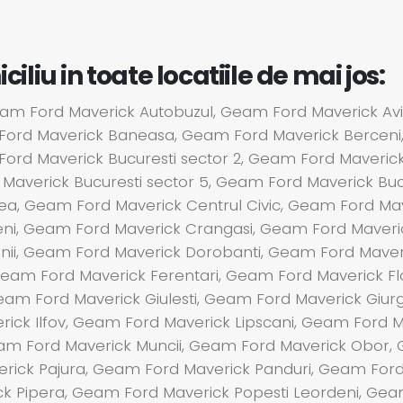
liu in toate locatiile de mai jos:
m Ford Maverick Autobuzul, Geam Ford Maverick Aviat
Ford Maverick Baneasa, Geam Ford Maverick Berceni
 Ford Maverick Bucuresti sector 2, Geam Ford Maveric
 Maverick Bucuresti sector 5, Geam Ford Maverick Buc
tea, Geam Ford Maverick Centrul Civic, Geam Ford Mav
eni, Geam Ford Maverick Crangasi, Geam Ford Maver
enii, Geam Ford Maverick Dorobanti, Geam Ford Maver
Geam Ford Maverick Ferentari, Geam Ford Maverick F
m Ford Maverick Giulesti, Geam Ford Maverick Giurgi
erick Ilfov, Geam Ford Maverick Lipscani, Geam Ford
Geam Ford Maverick Muncii, Geam Ford Maverick Obor,
erick Pajura, Geam Ford Maverick Panduri, Geam For
ck Pipera, Geam Ford Maverick Popesti Leordeni, Gea