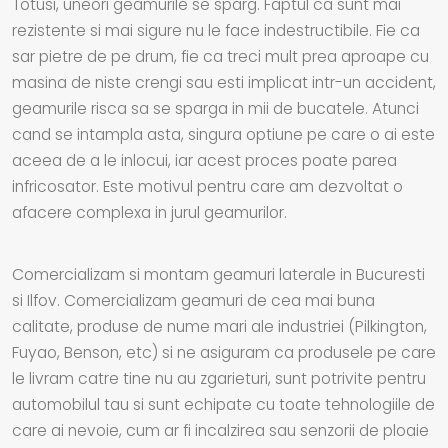
Totusi, uneori geamurile se sparg. Faptul ca sunt mai
rezistente si mai sigure nu le face indestructibile. Fie ca
sar pietre de pe drum, fie ca treci mult prea aproape cu
masina de niste crengi sau esti implicat intr-un accident,
geamurile risca sa se sparga in mii de bucatele. Atunci
cand se intampla asta, singura optiune pe care o ai este
aceea de a le inlocui, iar acest proces poate parea
infricosator. Este motivul pentru care am dezvoltat o
afacere complexa in jurul geamurilor.
Comercializam si montam geamuri laterale in Bucuresti
si Ilfov. Comercializam geamuri de cea mai buna
calitate, produse de nume mari ale industriei (Pilkington,
Fuyao, Benson, etc) si ne asiguram ca produsele pe care
le livram catre tine nu au zgarieturi, sunt potrivite pentru
automobilul tau si sunt echipate cu toate tehnologiile de
care ai nevoie, cum ar fi incalzirea sau senzorii de ploaie