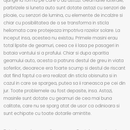
ajunge la forma pe care o au astazi. Geamurile laterale,
parbrizele si luneta auto sunt dotate astazi cu senzori de
ploaie, cu senzori de lumina, cu elemente de incalzire si
chiar cu posibilitatea de a se transforma in sticla
heliomata care protejeaza impotriva razelor solare. La
inceput insa, acestea nu existau. Primele masini erau
total lipsite de geamuri, ceea ce ii lasa pe pasageri in
bataia vantului si a prafului. Chiar si dupa aparitia
geamului auto, acesta a patruns destul de greu in viata
soferilor, deoarece era foarte scump si destul de riscant
dat fiind faptul ca era realizat din sticla obisnuita si in
cazul in care se spargea, putea sa ii raneasca pe cei din
jur. Toate problemele au fost depasite, insa. Astazi,
masinile sunt dotate cu geamuri de cea mai buna
calitate, care nu se sparg atat de usor ca odinioara si
sunt echipate cu toate dotarile amintite.