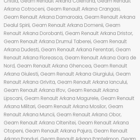
Chitila, Geam Renault Arkana Colentina, Geam Renault
Arkana Cotroceni, Geam Renault Arkana Crangasi,
Geam Renault Arkana Damaroaia, Geam Renault Arkana
Dealul Spirii, Geam Renault Arkana Domenii, Geam
Renault Arkana Dorobanti, Geam Renault Arkana Dristor,
Geam Renault Arkana Drumul Taberei, Geam Renault
Arkana Dudesti, Geam Renault Arkana Ferentari, Geam
Renault Arkana Floreasca, Geam Renault Arkana Gara de
Nord, Geam Renault Arkana Ghencea, Geam Renault
Arkana Giulesti, Geam Renault Arkana Giurgiului, Geam
Renault Arkana Grivita, Geam Renault Arkana Iancului,
Geam Renault Arkana Ilfov, Geam Renault Arkana
Lipscani, Geam Renault Arkana Magurele, Geam Renault
Arkana Militari, Geam Renault Arkana Mosilor, Geam
Renault Arkana Muncii, Geam Renault Arkana Obor,
Geam Renault Arkana Oltenitei, Geam Renault Arkana
Otopeni, Geam Renault Arkana Pajura, Geam Renault
Arkana Panduri, Geam Renault Arkana Pantelimon, Geam