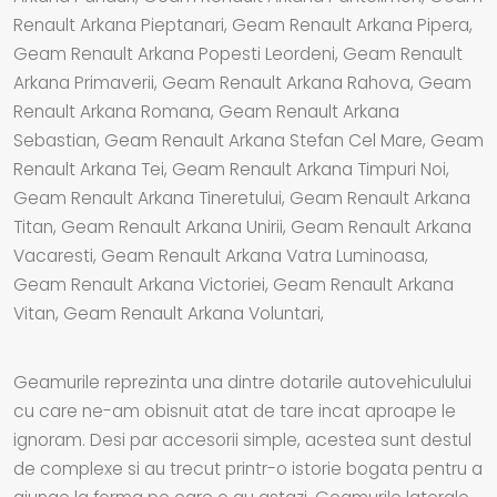
Renault Arkana Pieptanari, Geam Renault Arkana Pipera,
Geam Renault Arkana Popesti Leordeni, Geam Renault
Arkana Primaverii, Geam Renault Arkana Rahova, Geam
Renault Arkana Romana, Geam Renault Arkana
Sebastian, Geam Renault Arkana Stefan Cel Mare, Geam
Renault Arkana Tei, Geam Renault Arkana Timpuri Noi,
Geam Renault Arkana Tineretului, Geam Renault Arkana
Titan, Geam Renault Arkana Unirii, Geam Renault Arkana
Vacaresti, Geam Renault Arkana Vatra Luminoasa,
Geam Renault Arkana Victoriei, Geam Renault Arkana
Vitan, Geam Renault Arkana Voluntari,
Geamurile reprezinta una dintre dotarile autovehiculului
cu care ne-am obisnuit atat de tare incat aproape le
ignoram. Desi par accesorii simple, acestea sunt destul
de complexe si au trecut printr-o istorie bogata pentru a