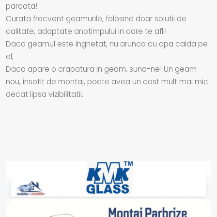
parcata!
Curata frecvent geamurile, folosind doar solutii de
calitate, adaptate anotimpului in care te afli!
Daca geamul este inghetat, nu arunca cu apa calda pe
el;
Daca apare o crapatura in geam, suna-ne! Un geam
nou, insotit de montaj, poate avea un cost mult mai mic
decat lipsa vizibilitatii.