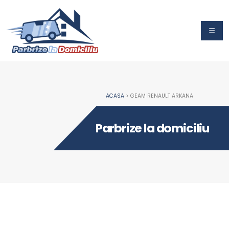
ACASA
> GEAM RENAULT ARKANA
Parbrize la domiciliu