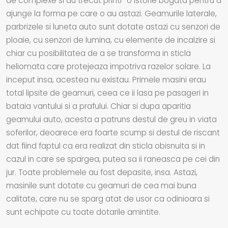
de complexe si au trecut printr-o istorie bogata pentru a
ajunge la forma pe care o au astazi. Geamurile laterale,
parbrizele si luneta auto sunt dotate astazi cu senzori de
ploaie, cu senzori de lumina, cu elemente de incalzire si
chiar cu posibilitatea de a se transforma in sticla
heliomata care protejeaza impotriva razelor solare. La
inceput insa, acestea nu existau. Primele masini erau
total lipsite de geamuri, ceea ce ii lasa pe pasageri in
bataia vantului si a prafului. Chiar si dupa aparitia
geamului auto, acesta a patruns destul de greu in viata
soferilor, deoarece era foarte scump si destul de riscant
dat fiind faptul ca era realizat din sticla obisnuita si in
cazul in care se spargea, putea sa ii raneasca pe cei din
jur. Toate problemele au fost depasite, insa. Astazi,
masinile sunt dotate cu geamuri de cea mai buna
calitate, care nu se sparg atat de usor ca odinioara si
sunt echipate cu toate dotarile amintite.