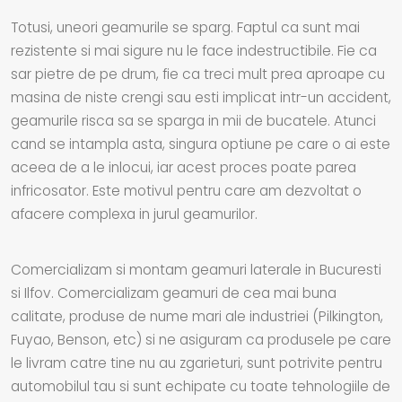
Totusi, uneori geamurile se sparg. Faptul ca sunt mai
rezistente si mai sigure nu le face indestructibile. Fie ca
sar pietre de pe drum, fie ca treci mult prea aproape cu
masina de niste crengi sau esti implicat intr-un accident,
geamurile risca sa se sparga in mii de bucatele. Atunci
cand se intampla asta, singura optiune pe care o ai este
aceea de a le inlocui, iar acest proces poate parea
infricosator. Este motivul pentru care am dezvoltat o
afacere complexa in jurul geamurilor.
Comercializam si montam geamuri laterale in Bucuresti
si Ilfov. Comercializam geamuri de cea mai buna
calitate, produse de nume mari ale industriei (Pilkington,
Fuyao, Benson, etc) si ne asiguram ca produsele pe care
le livram catre tine nu au zgarieturi, sunt potrivite pentru
automobilul tau si sunt echipate cu toate tehnologiile de