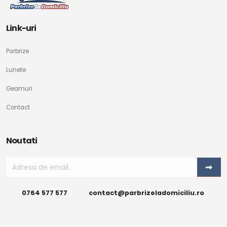
Link-uri
Parbrize
Lunete
Geamuri
Contact
Noutati
0764 577 577
contact@parbrizeladomiciliu.ro