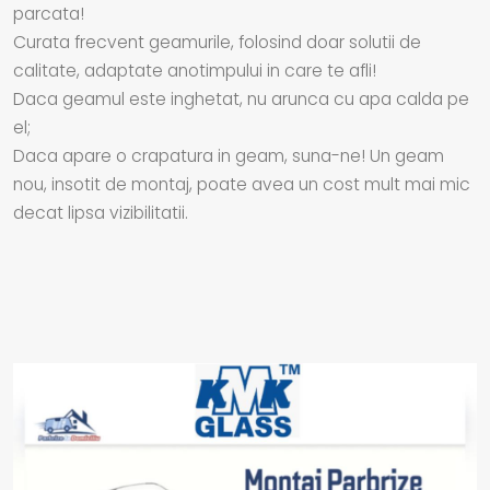
parcata!
Curata frecvent geamurile, folosind doar solutii de
calitate, adaptate anotimpului in care te afli!
Daca geamul este inghetat, nu arunca cu apa calda pe
el;
Daca apare o crapatura in geam, suna-ne! Un geam
nou, insotit de montaj, poate avea un cost mult mai mic
decat lipsa vizibilitatii.