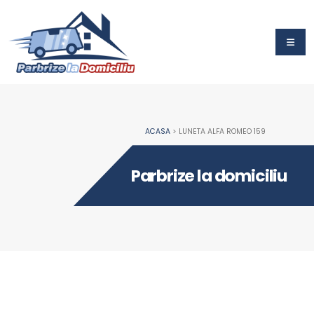
ACASA
> LUNETA ALFA ROMEO 159
Parbrize la domiciliu