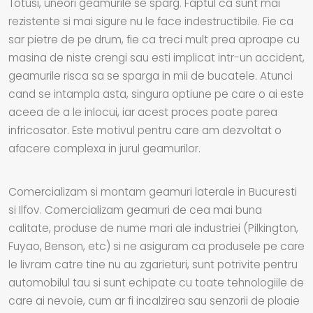
Totusi, uneori geamurile se sparg. Faptul ca sunt mai
rezistente si mai sigure nu le face indestructibile. Fie ca
sar pietre de pe drum, fie ca treci mult prea aproape cu
masina de niste crengi sau esti implicat intr-un accident,
geamurile risca sa se sparga in mii de bucatele. Atunci
cand se intampla asta, singura optiune pe care o ai este
aceea de a le inlocui, iar acest proces poate parea
infricosator. Este motivul pentru care am dezvoltat o
afacere complexa in jurul geamurilor.
Comercializam si montam geamuri laterale in Bucuresti
si Ilfov. Comercializam geamuri de cea mai buna
calitate, produse de nume mari ale industriei (Pilkington,
Fuyao, Benson, etc) si ne asiguram ca produsele pe care
le livram catre tine nu au zgarieturi, sunt potrivite pentru
automobilul tau si sunt echipate cu toate tehnologiile de
care ai nevoie, cum ar fi incalzirea sau senzorii de ploaie