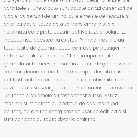
ajunge la forma pe care o au astazi. Geamurile laterale,
parbrizele si luneta auto sunt dotate astazi cu senzori de
ploaie, cu senzori de lumina, cu elemente de incalzire si
chiar cu posibilitatea de a se transforma in sticla
heliomata care protejeaza impotriva razelor solare. La
inceput insa, acestea nu existau. Primele masini erau
total lipsite de geamuri, ceea ce ii lasa pe pasageri in
bataia vantului si a prafului. Chiar si dupa aparitia
geamului auto, acesta a patruns destul de greu in viata
soferilor, deoarece era foarte scump si destul de riscant
dat fiind faptul ca era realizat din sticla obisnuita si in
cazul in care se spargea, putea sa ii raneasca pe cei din
jur. Toate problemele au fost depasite, insa. Astazi,
masinile sunt dotate cu geamuri de cea mai buna
calitate, care nu se sparg atat de usor ca odinioara si
sunt echipate cu toate dotarile amintite.