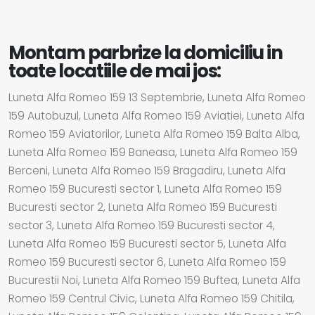
Montam parbrize la domiciliu in
toate locatiile de mai jos:
Luneta Alfa Romeo 159 13 Septembrie, Luneta Alfa Romeo
159 Autobuzul, Luneta Alfa Romeo 159 Aviatiei, Luneta Alfa
Romeo 159 Aviatorilor, Luneta Alfa Romeo 159 Balta Alba,
Luneta Alfa Romeo 159 Baneasa, Luneta Alfa Romeo 159
Berceni, Luneta Alfa Romeo 159 Bragadiru, Luneta Alfa
Romeo 159 Bucuresti sector 1, Luneta Alfa Romeo 159
Bucuresti sector 2, Luneta Alfa Romeo 159 Bucuresti
sector 3, Luneta Alfa Romeo 159 Bucuresti sector 4,
Luneta Alfa Romeo 159 Bucuresti sector 5, Luneta Alfa
Romeo 159 Bucuresti sector 6, Luneta Alfa Romeo 159
Bucurestii Noi, Luneta Alfa Romeo 159 Buftea, Luneta Alfa
Romeo 159 Centrul Civic, Luneta Alfa Romeo 159 Chitila,