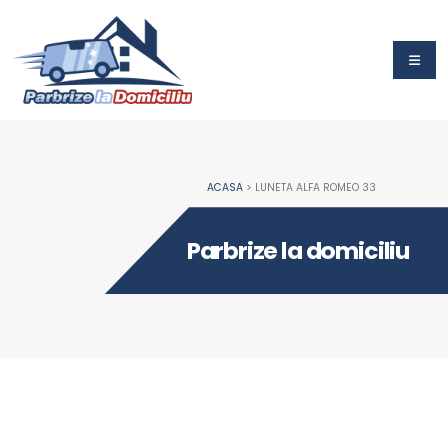
ACASA
> LUNETA ALFA ROMEO 33
Parbrize la domiciliu