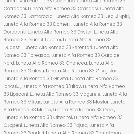
Luneta Alfa Romeo 33 Colentina, Luneta Alfa Romeo 33
Cotroceni, Luneta Alfa Romeo 33 Crangasi, Luneta Alfa
Romeo 33 Damaroaia, Luneta Alfa Romeo 33 Dealul Spirii,
Luneta Alfa Romeo 33 Domenii, Luneta Alfa Romeo 33
Dorobanti, Luneta Alfa Romeo 33 Dristor, Luneta Alfa
Romeo 33 Drumul Taberei, Luneta Alfa Romeo 33
Dudesti, Luneta Alfa Romeo 33 Ferentari, Luneta Alfa
Romeo 33 Floreasca, Luneta Alfa Romeo 33 Gara de
Nord, Luneta Alfa Romeo 33 Ghencea, Luneta Alfa
Romeo 33 Giulesti, Luneta Alfa Romeo 33 Giurgiului,
Luneta Alfa Romeo 33 Grivita, Luneta Alfa Romeo 33
Iancului, Luneta Alfa Romeo 33 Ilfov, Luneta Alfa Romeo
33 Lipscani, Luneta Alfa Romeo 33 Magurele, Luneta Alfa
Romeo 33 Militari, Luneta Alfa Romeo 33 Mosilor, Luneta
Alfa Romeo 33 Muncii, Luneta Alfa Romeo 33 Obor,
Luneta Alfa Romeo 33 Oltenitei, Luneta Alfa Romeo 33
Otopeni, Luneta Alfa Romeo 33 Pajura, Luneta Alfa
Romeo 33 Panduri, Luneta Alfa Romeo 33 Pantelimon,