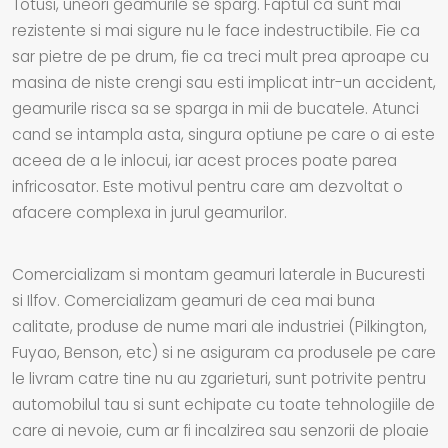
Totusi, uneori geamurile se sparg. Faptul ca sunt mai
rezistente si mai sigure nu le face indestructibile. Fie ca
sar pietre de pe drum, fie ca treci mult prea aproape cu
masina de niste crengi sau esti implicat intr-un accident,
geamurile risca sa se sparga in mii de bucatele. Atunci
cand se intampla asta, singura optiune pe care o ai este
aceea de a le inlocui, iar acest proces poate parea
infricosator. Este motivul pentru care am dezvoltat o
afacere complexa in jurul geamurilor.
Comercializam si montam geamuri laterale in Bucuresti
si Ilfov. Comercializam geamuri de cea mai buna
calitate, produse de nume mari ale industriei (Pilkington,
Fuyao, Benson, etc) si ne asiguram ca produsele pe care
le livram catre tine nu au zgarieturi, sunt potrivite pentru
automobilul tau si sunt echipate cu toate tehnologiile de
care ai nevoie, cum ar fi incalzirea sau senzorii de ploaie