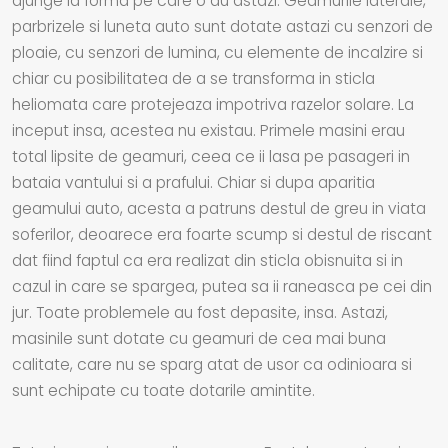
ajunge la forma pe care o au astazi. Geamurile laterale,
parbrizele si luneta auto sunt dotate astazi cu senzori de
ploaie, cu senzori de lumina, cu elemente de incalzire si
chiar cu posibilitatea de a se transforma in sticla
heliomata care protejeaza impotriva razelor solare. La
inceput insa, acestea nu existau. Primele masini erau
total lipsite de geamuri, ceea ce ii lasa pe pasageri in
bataia vantului si a prafului. Chiar si dupa aparitia
geamului auto, acesta a patruns destul de greu in viata
soferilor, deoarece era foarte scump si destul de riscant
dat fiind faptul ca era realizat din sticla obisnuita si in
cazul in care se spargea, putea sa ii raneasca pe cei din
jur. Toate problemele au fost depasite, insa. Astazi,
masinile sunt dotate cu geamuri de cea mai buna
calitate, care nu se sparg atat de usor ca odinioara si
sunt echipate cu toate dotarile amintite.