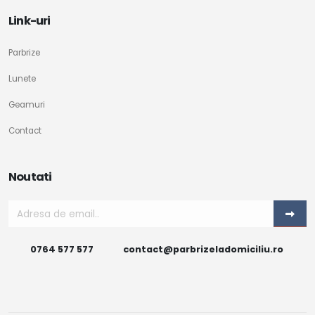
Link-uri
Parbrize
Lunete
Geamuri
Contact
Noutati
0764 577 577
contact@parbrizeladomiciliu.ro