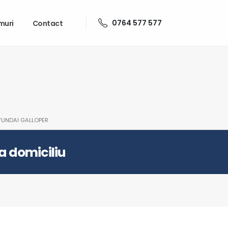
0764 577 577
muri
Contact
YUNDAI GALLOPER
la domiciliu