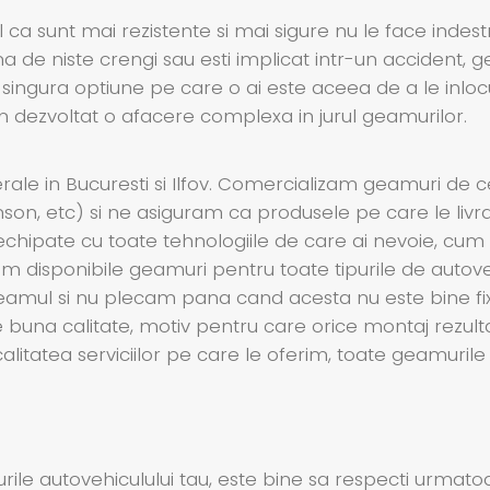
 ca sunt mai rezistente si mai sigure nu le face indest
 de niste crengi sau esti implicat intr-un accident, g
 singura optiune pe care o ai este aceea de a le inloc
am dezvoltat o afacere complexa in jurul geamurilor.
le in Bucuresti si Ilfov. Comercializam geamuri de 
enson, etc) si ne asiguram ca produsele pe care le livr
echipate cu toate tehnologiile de care ai nevoie, cum ar
 disponibile geamuri pentru toate tipurile de autoveh
cu geamul si nu plecam pana cand acesta nu este bine f
te buna calitate, motiv pentru care orice montaj rezult
 calitatea serviciilor pe care le oferim, toate geamuri
ile autovehiculului tau, este bine sa respecti urmatoar