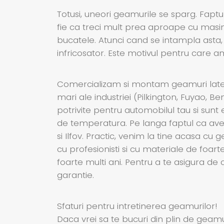
Totusi, uneori geamurile se sparg. Faptul
fie ca treci mult prea aproape cu masina
bucatele. Atunci cand se intampla asta,
infricosator. Este motivul pentru care 
Comercializam si montam geamuri latera
mari ale industriei (Pilkington, Fuyao, B
potrivite pentru automobilul tau si sunt 
de temperatura. Pe langa faptul ca avem
si Ilfov. Practic, venim la tine acasa 
cu profesionisti si cu materiale de foar
foarte multi ani. Pentru a te asigura de
garantie.
Sfaturi pentru intretinerea geamurilor!
Daca vrei sa te bucuri din plin de geamur