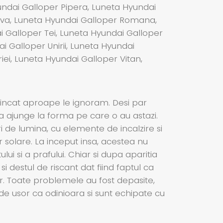
undai Galloper Pipera, Luneta Hyundai
hova, Luneta Hyundai Galloper Romana,
 Galloper Tei, Luneta Hyundai Galloper
i Galloper Unirii, Luneta Hyundai
ei, Luneta Hyundai Galloper Vitan,
 incat aproape le ignoram. Desi par
 a ajunge la forma pe care o au astazi.
ri de lumina, cu elemente de incalzire si
r solare. La inceput insa, acestea nu
lui si a prafului. Chiar si dupa aparitia
 destul de riscant dat fiind faptul ca
jur. Toate problemele au fost depasite,
de usor ca odinioara si sunt echipate cu