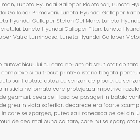
limon, Luneta Hyundai Galloper Pieptanari, Luneta Hy
dai Galloper Primaverii, Luneta Hyundai Galloper Ra
eta Hyundai Galloper Stefan Cel Mare, Luneta Hyundai
eretului, Luneta Hyundai Galloper Titan, Luneta Hyunda
oper Vatra Luminoasa, Luneta Hyundai Galloper Victori
e autovehiculului cu care ne-am obisnuit atat de tare
 complexe si au trecut printr-o istorie bogata pentru
 auto sunt dotate astazi cu senzori de ploaie, cu senzo
a in sticla heliomata care protejeaza impotriva razelo
 de geamuri, ceea ce ii lasa pe pasageri in bataia vantu
e greu in viata soferilor, deoarece era foarte scump si
azul in care se spargea, putea sa ii raneasca pe cei din 
amuri de cea mai buna calitate, care nu se sparg atat 