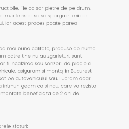
ructibile. Fie ca sar pietre de pe drum,
eamurile risca sa se sparga in mii de
ui, iar acest proces poate parea
cea mai buna calitate, produse de nume
am catre tine nu au zgarieturi, sunt
 fi incalzirea sau senzorii de ploaie si
icule, asiguram si montaj in Bucuresti
ixat pe autovehiculul sau. Lucram doar
a intr-un geam ca si nou, care va rezista
le montate beneficiaza de 2 ani de
ele sfaturi: