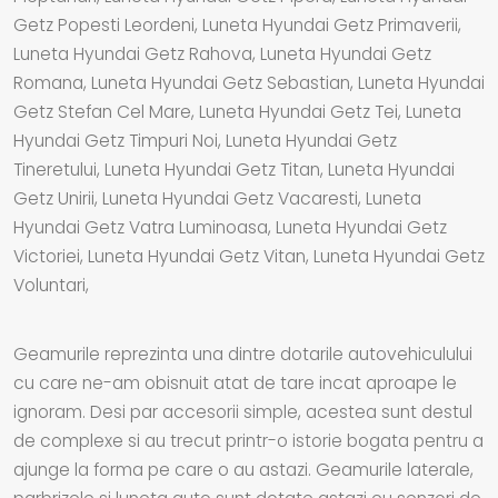
Getz Popesti Leordeni, Luneta Hyundai Getz Primaverii,
Luneta Hyundai Getz Rahova, Luneta Hyundai Getz
Romana, Luneta Hyundai Getz Sebastian, Luneta Hyundai
Getz Stefan Cel Mare, Luneta Hyundai Getz Tei, Luneta
Hyundai Getz Timpuri Noi, Luneta Hyundai Getz
Tineretului, Luneta Hyundai Getz Titan, Luneta Hyundai
Getz Unirii, Luneta Hyundai Getz Vacaresti, Luneta
Hyundai Getz Vatra Luminoasa, Luneta Hyundai Getz
Victoriei, Luneta Hyundai Getz Vitan, Luneta Hyundai Getz
Voluntari,
Geamurile reprezinta una dintre dotarile autovehiculului
cu care ne-am obisnuit atat de tare incat aproape le
ignoram. Desi par accesorii simple, acestea sunt destul
de complexe si au trecut printr-o istorie bogata pentru a
ajunge la forma pe care o au astazi. Geamurile laterale,