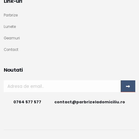
Link-uri
Parbrize
Lunete
Geamuri
Contact
Noutati
0764 577 577
contact@parbrizeladomiciliu.ro