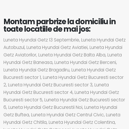
Montam parbrize la domiciliu in
toate locatiile de mai jos:
Luneta Hyundai Getz 13 Septembrie, Luneta Hyundai Getz
Autobuzul, Luneta Hyundai Getz Aviatiei, Luneta Hyundai
Getz Aviatorilor, Luneta Hyundai Getz Balta Alba, Luneta
Hyundai Getz Baneasa, Luneta Hyundai Getz Berceni,
Luneta Hyundai Getz Bragadiru, Luneta Hyundai Getz
Bucuresti sector 1, Luneta Hyundai Getz Bucuresti sector
2, Luneta Hyundai Getz Bucuresti sector 3, Luneta
Hyundai Getz Bucuresti sector 4, Luneta Hyundai Getz
Bucuresti sector 5, Luneta Hyundai Getz Bucuresti sector
6, Luneta Hyundai Getz Bucurestii Noi, Luneta Hyundai
Getz Buftea, Luneta Hyundai Getz Centrul Civic, Luneta
Hyundai Getz Chitila, Luneta Hyundai Getz Colentina,