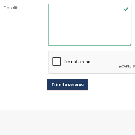
Detalii:
Trimite cererea