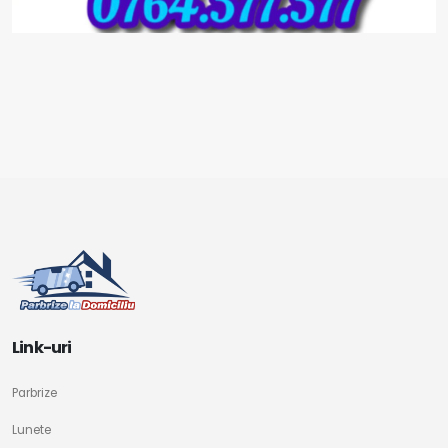
Link-uri
Parbrize
Lunete