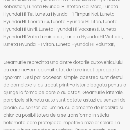
Sebastian, Luneta Hyundai H1 Stefan Cel Mare, Luneta
Hyundai H1 Tei, Luneta Hyundai H1 Timpuri Noi, Luneta
Hyundai H1 Tineretului, Luneta Hyundai H1 Titan, Luneta
Hyundai H1 Unirii, Luneta Hyundai H1 Vacaresti, Luneta
Hyundai H1 Vatra Luminoasa, Luneta Hyundai H1 Victoriei,
Luneta Hyundai H1 Vitan, Luneta Hyundai H1 Voluntari,
Geamurile reprezinta una dintre dotarile autovehiculului
cu care ne-am obisnuit atat de tare incat aproape le
ignoram. Desi par accesorii simple, acestea sunt destul
de complexe si au trecut printr-o istorie bogata pentru a
ajunge la forma pe care o au astazi. Geamurile laterale,
parbrizele si luneta auto sunt dotate astazi cu senzori de
ploaie, cu senzori de lumina, cu elemente de incalzire si
chiar cu posibilitatea de a se transforma in sticla
heliomata care protejeaza impotriva razelor solare. La