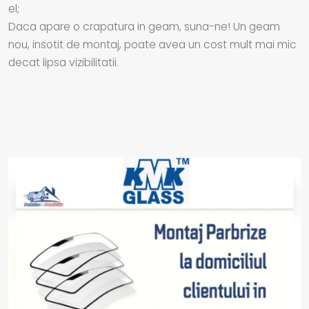
el;
Daca apare o crapatura in geam, suna-ne! Un geam
nou, insotit de montaj, poate avea un cost mult mai mic
decat lipsa vizibilitatii.