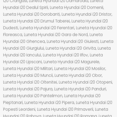
i20 Crangasi, Luneta Hyundai i20 Damaroaia, Luneta
Hyundai i20 Dealul Spirii, Luneta Hyundai i20 Domenii,
Luneta Hyundai i20 Dorobanti, Luneta Hyundai i20 Dristor,
Luneta Hyundai i20 Drumul Taberei, Luneta Hyundai i20
Dudesti, Luneta Hyundai i20 Ferentari, Luneta Hyundai i20
Floreasca, Luneta Hyundai i20 Gara de Nord, Luneta
Hyundai i20 Ghencea, Luneta Hyundai i20 Giulesti, Luneta
Hyundai i20 Giurgiului, Luneta Hyundai i20 Grivita, Luneta
Hyundai i20 Iancului, Luneta Hyundai i20 Ilfov, Luneta
Hyundai i20 Lipscani, Luneta Hyundai i20 Magurele,
Luneta Hyundai i20 Militari, Luneta Hyundai i20 Mosilor,
Luneta Hyundai i20 Muncii, Luneta Hyundai i20 Obor,
Luneta Hyundai i20 Oltenitei, Luneta Hyundai i20 Otopeni,
Luneta Hyundai i20 Pajura, Luneta Hyundai i20 Panduri,
Luneta Hyundai i20 Pantelimon, Luneta Hyundai i20
Pieptanari, Luneta Hyundai i20 Pipera, Luneta Hyundai i20
Popesti Leordeni, Luneta Hyundai i20 Primaverii, Luneta
Hyundai i20 Rahova, Luneta Hyundai i20 Romana, Luneta