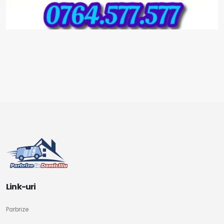
Link-uri
Parbrize