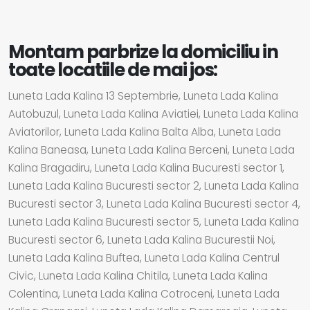
Montam parbrize la domiciliu in
toate locatiile de mai jos:
Luneta Lada Kalina 13 Septembrie, Luneta Lada Kalina
Autobuzul, Luneta Lada Kalina Aviatiei, Luneta Lada Kalina
Aviatorilor, Luneta Lada Kalina Balta Alba, Luneta Lada
Kalina Baneasa, Luneta Lada Kalina Berceni, Luneta Lada
Kalina Bragadiru, Luneta Lada Kalina Bucuresti sector 1,
Luneta Lada Kalina Bucuresti sector 2, Luneta Lada Kalina
Bucuresti sector 3, Luneta Lada Kalina Bucuresti sector 4,
Luneta Lada Kalina Bucuresti sector 5, Luneta Lada Kalina
Bucuresti sector 6, Luneta Lada Kalina Bucurestii Noi,
Luneta Lada Kalina Buftea, Luneta Lada Kalina Centrul
Civic, Luneta Lada Kalina Chitila, Luneta Lada Kalina
Colentina, Luneta Lada Kalina Cotroceni, Luneta Lada