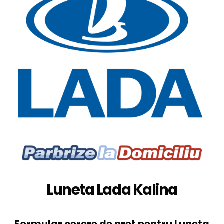
Luneta Lada Kalina