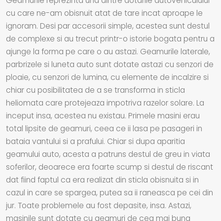
Geamurile reprezinta una dintre dotarile autovehiculului
cu care ne-am obisnuit atat de tare incat aproape le
ignoram. Desi par accesorii simple, acestea sunt destul
de complexe si au trecut printr-o istorie bogata pentru a
ajunge la forma pe care o au astazi. Geamurile laterale,
parbrizele si luneta auto sunt dotate astazi cu senzori de
ploaie, cu senzori de lumina, cu elemente de incalzire si
chiar cu posibilitatea de a se transforma in sticla
heliomata care protejeaza impotriva razelor solare. La
inceput insa, acestea nu existau. Primele masini erau
total lipsite de geamuri, ceea ce ii lasa pe pasageri in
bataia vantului si a prafului. Chiar si dupa aparitia
geamului auto, acesta a patruns destul de greu in viata
soferilor, deoarece era foarte scump si destul de riscant
dat fiind faptul ca era realizat din sticla obisnuita si in
cazul in care se spargea, putea sa ii raneasca pe cei din
jur. Toate problemele au fost depasite, insa. Astazi,
masinile sunt dotate cu geamuri de cea mai buna