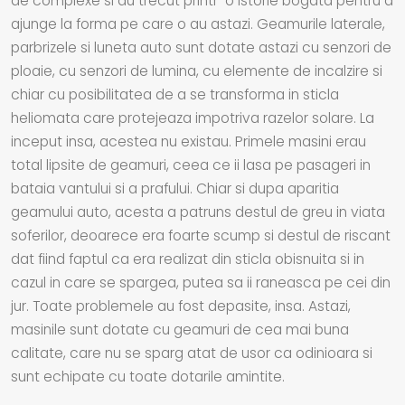
de complexe si au trecut printr-o istorie bogata pentru a
ajunge la forma pe care o au astazi. Geamurile laterale,
parbrizele si luneta auto sunt dotate astazi cu senzori de
ploaie, cu senzori de lumina, cu elemente de incalzire si
chiar cu posibilitatea de a se transforma in sticla
heliomata care protejeaza impotriva razelor solare. La
inceput insa, acestea nu existau. Primele masini erau
total lipsite de geamuri, ceea ce ii lasa pe pasageri in
bataia vantului si a prafului. Chiar si dupa aparitia
geamului auto, acesta a patruns destul de greu in viata
soferilor, deoarece era foarte scump si destul de riscant
dat fiind faptul ca era realizat din sticla obisnuita si in
cazul in care se spargea, putea sa ii raneasca pe cei din
jur. Toate problemele au fost depasite, insa. Astazi,
masinile sunt dotate cu geamuri de cea mai buna
calitate, care nu se sparg atat de usor ca odinioara si
sunt echipate cu toate dotarile amintite.