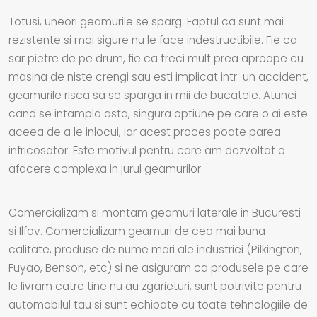
Totusi, uneori geamurile se sparg. Faptul ca sunt mai
rezistente si mai sigure nu le face indestructibile. Fie ca
sar pietre de pe drum, fie ca treci mult prea aproape cu
masina de niste crengi sau esti implicat intr-un accident,
geamurile risca sa se sparga in mii de bucatele. Atunci
cand se intampla asta, singura optiune pe care o ai este
aceea de a le inlocui, iar acest proces poate parea
infricosator. Este motivul pentru care am dezvoltat o
afacere complexa in jurul geamurilor.
Comercializam si montam geamuri laterale in Bucuresti
si Ilfov. Comercializam geamuri de cea mai buna
calitate, produse de nume mari ale industriei (Pilkington,
Fuyao, Benson, etc) si ne asiguram ca produsele pe care
le livram catre tine nu au zgarieturi, sunt potrivite pentru
automobilul tau si sunt echipate cu toate tehnologiile de