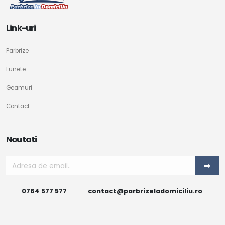
Link-uri
Parbrize
Lunete
Geamuri
Contact
Noutati
0764 577 577
contact@parbrizeladomiciliu.ro