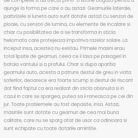
de complexe si au trecut printr-o istorie bogata pentru a
ajunge la forma pe care o au astazi. Geamurile laterale,
parbrizele si luneta auto sunt dotate astazi cu senzori de
ploaie, cu senzori de lumina, cu elemente de incalzire si
chiar cu posibilitatea de a se transforma in sticla
heliomata care protejeaza impotriva razelor solare. La
inceput insa, acestea nu existau. Primele masini erau
total lipsite de geamuri, ceea ce ii lasa pe pasageri in
bataia vantului si a prafului. Chiar si dupa aparitia
geamului auto, acesta a patruns destul de greu in viata
soferilor, deoarece era foarte scump si destul de riscant
dat fiind faptul ca era realizat din sticla obisnuita si in
cazul in care se spargea, putea sa ii raneasca pe cei din
jur. Toate problemele au fost depasite, insa. Astazi,
masinile sunt dotate cu geamuri de cea mai buna
calitate, care nu se sparg atat de usor ca odinioara si
sunt echipate cu toate dotarile amintite.