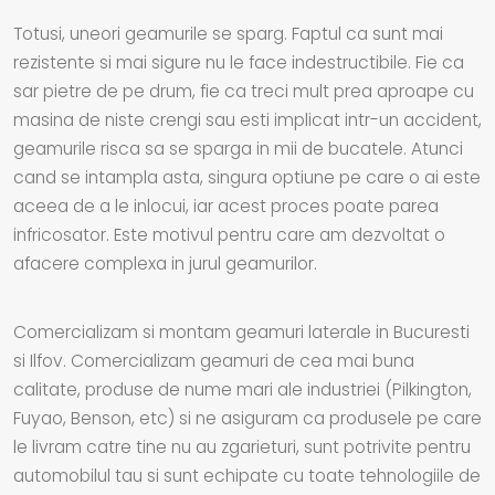
Totusi, uneori geamurile se sparg. Faptul ca sunt mai
rezistente si mai sigure nu le face indestructibile. Fie ca
sar pietre de pe drum, fie ca treci mult prea aproape cu
masina de niste crengi sau esti implicat intr-un accident,
geamurile risca sa se sparga in mii de bucatele. Atunci
cand se intampla asta, singura optiune pe care o ai este
aceea de a le inlocui, iar acest proces poate parea
infricosator. Este motivul pentru care am dezvoltat o
afacere complexa in jurul geamurilor.
Comercializam si montam geamuri laterale in Bucuresti
si Ilfov. Comercializam geamuri de cea mai buna
calitate, produse de nume mari ale industriei (Pilkington,
Fuyao, Benson, etc) si ne asiguram ca produsele pe care
le livram catre tine nu au zgarieturi, sunt potrivite pentru
automobilul tau si sunt echipate cu toate tehnologiile de