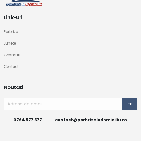
Link-uri
Parbrize
Lunete
Geamuri
Contact
Noutati
0764 577 577
contact@parbrizeladomiciliu.ro