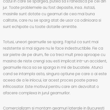
cazul in care se spargea, putea sa ii raneasca pe cei din
jur. Toate problemele au fost depasite, insa. Astazi,
masinile sunt dotate cu geamuri de cea mai buna
calitate, care nu se sparg atat de usor ca odinioara si
sunt echipate cu toate dotarile amintite.
Totusi, uneori geamurile se sparg. Faptul ca sunt mai
rezistente si mai sigure nu le face indestructibile. Fie ca
sar pietre de pe drum, fie ca treci mult prea aproape cu
masina de niste crengi sau esti implicat intr-un accident,
geamurile risca sa se sparga in mii de bucatele. Atunci
cand se intampla asta, singura optiune pe care o ai este
aceea de a le inlocui, iar acest proces poate parea
infricosator. Este motivul pentru care am dezvoltat o
afacere complexa in jurul geamurilor.
Comercializam si montam geamuri laterale in Bucuresti