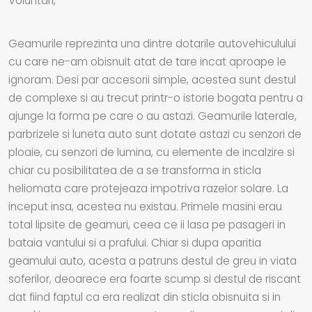
Voluntari,
Geamurile reprezinta una dintre dotarile autovehiculului
cu care ne-am obisnuit atat de tare incat aproape le
ignoram. Desi par accesorii simple, acestea sunt destul
de complexe si au trecut printr-o istorie bogata pentru a
ajunge la forma pe care o au astazi. Geamurile laterale,
parbrizele si luneta auto sunt dotate astazi cu senzori de
ploaie, cu senzori de lumina, cu elemente de incalzire si
chiar cu posibilitatea de a se transforma in sticla
heliomata care protejeaza impotriva razelor solare. La
inceput insa, acestea nu existau. Primele masini erau
total lipsite de geamuri, ceea ce ii lasa pe pasageri in
bataia vantului si a prafului. Chiar si dupa aparitia
geamului auto, acesta a patruns destul de greu in viata
soferilor, deoarece era foarte scump si destul de riscant
dat fiind faptul ca era realizat din sticla obisnuita si in