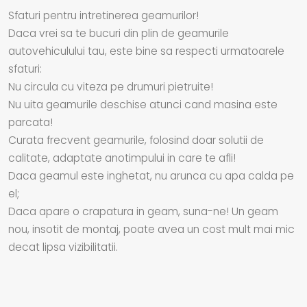
Sfaturi pentru intretinerea geamurilor!
Daca vrei sa te bucuri din plin de geamurile
autovehiculului tau, este bine sa respecti urmatoarele
sfaturi:
Nu circula cu viteza pe drumuri pietruite!
Nu uita geamurile deschise atunci cand masina este
parcata!
Curata frecvent geamurile, folosind doar solutii de
calitate, adaptate anotimpului in care te afli!
Daca geamul este inghetat, nu arunca cu apa calda pe
el;
Daca apare o crapatura in geam, suna-ne! Un geam
nou, insotit de montaj, poate avea un cost mult mai mic
decat lipsa vizibilitatii.