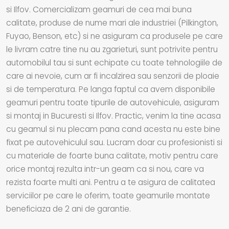
si Ilfov. Comercializam geamuri de cea mai buna
calitate, produse de nume mari ale industriei (Pilkington,
Fuyao, Benson, etc) si ne asiguram ca produsele pe care
le livram catre tine nu au zgarieturi, sunt potrivite pentru
automobilul tau si sunt echipate cu toate tehnologiile de
care ai nevoie, cum ar fi incalzirea sau senzorii de ploaie
si de temperatura. Pe langa faptul ca avem disponibile
geamuri pentru toate tipurile de autovehicule, asiguram
si montaj in Bucuresti si Ilfov. Practic, venim la tine acasa
cu geamul si nu plecam pana cand acesta nu este bine
fixat pe autovehiculul sau. Lucram doar cu profesionisti si
cu materiale de foarte buna calitate, motiv pentru care
orice montaj rezulta intr-un geam ca si nou, care va
rezista foarte multi ani. Pentru a te asigura de calitatea
serviciilor pe care le oferim, toate geamurile montate
beneficiaza de 2 ani de garantie.