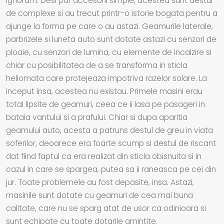
ignoram. Desi par accesorii simple, acestea sunt destul
de complexe si au trecut printr-o istorie bogata pentru a
ajunge la forma pe care o au astazi. Geamurile laterale,
parbrizele si luneta auto sunt dotate astazi cu senzori de
ploaie, cu senzori de lumina, cu elemente de incalzire si
chiar cu posibilitatea de a se transforma in sticla
heliomata care protejeaza impotriva razelor solare. La
inceput insa, acestea nu existau. Primele masini erau
total lipsite de geamuri, ceea ce ii lasa pe pasageri in
bataia vantului si a prafului. Chiar si dupa aparitia
geamului auto, acesta a patruns destul de greu in viata
soferilor, deoarece era foarte scump si destul de riscant
dat fiind faptul ca era realizat din sticla obisnuita si in
cazul in care se spargea, putea sa ii raneasca pe cei din
jur. Toate problemele au fost depasite, insa. Astazi,
masinile sunt dotate cu geamuri de cea mai buna
calitate, care nu se sparg atat de usor ca odinioara si
sunt echipate cu toate dotarile amintite.