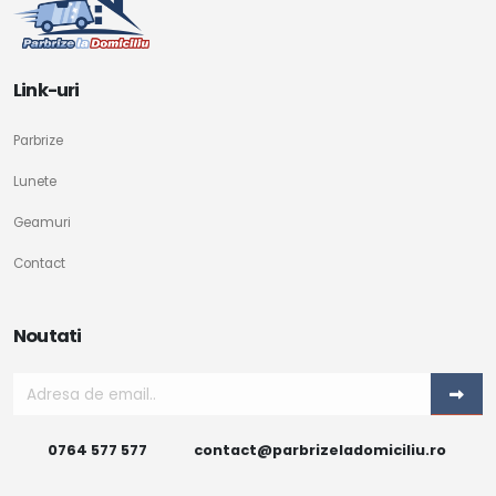
Link-uri
Parbrize
Lunete
Geamuri
Contact
Noutati
0764 577 577
contact@parbrizeladomiciliu.ro