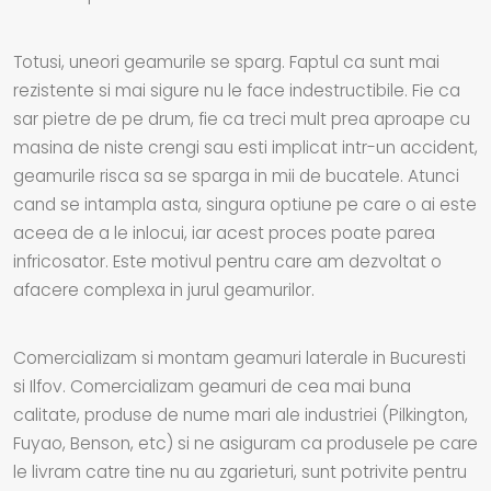
Totusi, uneori geamurile se sparg. Faptul ca sunt mai
rezistente si mai sigure nu le face indestructibile. Fie ca
sar pietre de pe drum, fie ca treci mult prea aproape cu
masina de niste crengi sau esti implicat intr-un accident,
geamurile risca sa se sparga in mii de bucatele. Atunci
cand se intampla asta, singura optiune pe care o ai este
aceea de a le inlocui, iar acest proces poate parea
infricosator. Este motivul pentru care am dezvoltat o
afacere complexa in jurul geamurilor.
Comercializam si montam geamuri laterale in Bucuresti
si Ilfov. Comercializam geamuri de cea mai buna
calitate, produse de nume mari ale industriei (Pilkington,
Fuyao, Benson, etc) si ne asiguram ca produsele pe care
le livram catre tine nu au zgarieturi, sunt potrivite pentru