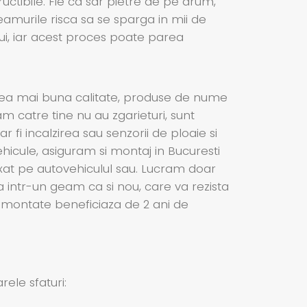
ructibile. Fie ca sar pietre de pe drum,
eamurile risca sa se sparga in mii de
ui, iar acest proces poate parea
cea mai buna calitate, produse de nume
am catre tine nu au zgarieturi, sunt
 fi incalzirea sau senzorii de ploaie si
icule, asiguram si montaj in Bucuresti
ixat pe autovehiculul sau. Lucram doar
a intr-un geam ca si nou, care va rezista
le montate beneficiaza de 2 ani de
ele sfaturi: