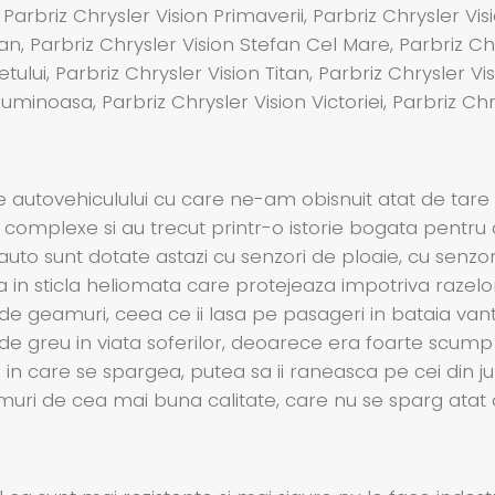
 Parbriz Chrysler Vision Primaverii, Parbriz Chrysler Vi
, Parbriz Chrysler Vision Stefan Cel Mare, Parbriz Chry
tului, Parbriz Chrysler Vision Titan, Parbriz Chrysler Visi
uminoasa, Parbriz Chrysler Vision Victoriei, Parbriz Chr
e autovehiculului cu care ne-am obisnuit atat de tare
 complexe si au trecut printr-o istorie bogata pentru
 auto sunt dotate astazi cu senzori de ploaie, cu senzo
a in sticla heliomata care protejeaza impotriva razelo
 de geamuri, ceea ce ii lasa pe pasageri in bataia vantu
e greu in viata soferilor, deoarece era foarte scump si
azul in care se spargea, putea sa ii raneasca pe cei din 
amuri de cea mai buna calitate, care nu se sparg atat 