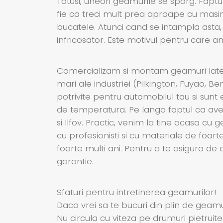
Totusi, uneori geamurile se sparg. Faptul
fie ca treci mult prea aproape cu masina
bucatele. Atunci cand se intampla asta,
infricosator. Este motivul pentru care 
Comercializam si montam geamuri latera
mari ale industriei (Pilkington, Fuyao, B
potrivite pentru automobilul tau si sunt 
de temperatura. Pe langa faptul ca avem
si Ilfov. Practic, venim la tine acasa 
cu profesionisti si cu materiale de foar
foarte multi ani. Pentru a te asigura de
garantie.
Sfaturi pentru intretinerea geamurilor!
Daca vrei sa te bucuri din plin de geamur
Nu circula cu viteza pe drumuri pietruite