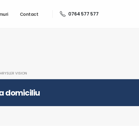
0764 577 577
muri
Contact
HRYSLER VISION
la domiciliu