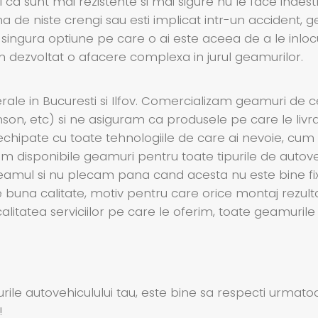
 ca sunt mai rezistente si mai sigure nu le face indest
 de niste crengi sau esti implicat intr-un accident, g
 singura optiune pe care o ai este aceea de a le inloc
am dezvoltat o afacere complexa in jurul geamurilor.
le in Bucuresti si Ilfov. Comercializam geamuri de 
enson, etc) si ne asiguram ca produsele pe care le livr
echipate cu toate tehnologiile de care ai nevoie, cum ar
 disponibile geamuri pentru toate tipurile de autoveh
cu geamul si nu plecam pana cand acesta nu este bine f
te buna calitate, motiv pentru care orice montaj rezult
 calitatea serviciilor pe care le oferim, toate geamuri
ile autovehiculului tau, este bine sa respecti urmatoar
!