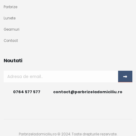
Parbrize
Lunete
Geamuri
Contact
Noutati
0764 577 577
contact@parbrizeladomiciliu.ro
Parbrizeladomiciliu.ro © 2024. Toate drepturile rezervate.