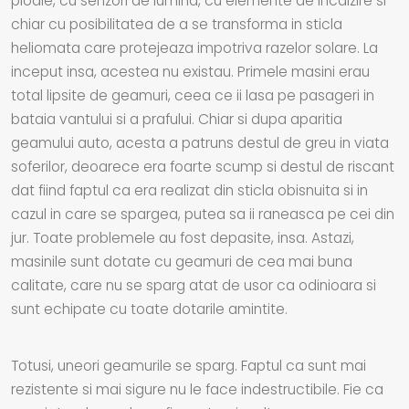
ploaie, cu senzori de lumina, cu elemente de incalzire si
chiar cu posibilitatea de a se transforma in sticla
heliomata care protejeaza impotriva razelor solare. La
inceput insa, acestea nu existau. Primele masini erau
total lipsite de geamuri, ceea ce ii lasa pe pasageri in
bataia vantului si a prafului. Chiar si dupa aparitia
geamului auto, acesta a patruns destul de greu in viata
soferilor, deoarece era foarte scump si destul de riscant
dat fiind faptul ca era realizat din sticla obisnuita si in
cazul in care se spargea, putea sa ii raneasca pe cei din
jur. Toate problemele au fost depasite, insa. Astazi,
masinile sunt dotate cu geamuri de cea mai buna
calitate, care nu se sparg atat de usor ca odinioara si
sunt echipate cu toate dotarile amintite.
Totusi, uneori geamurile se sparg. Faptul ca sunt mai
rezistente si mai sigure nu le face indestructibile. Fie ca