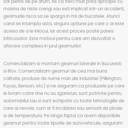
sar pietre de pe drum, fie ca treci mult prea aproape cu
masina de niste crengi sau esti implicat intr-un accident,
geamurile risca sa se sparga in mii de bucatele. Atunci
cand se intampla asta, singura optiune pe care o ai este
aceea de a le inlocui, iar acest proces poate parea
infricosator. Este motivul pentru care am dezvoltat o
afacere complexa in jurul geamurilor.
Comercializam si montam geamuri laterale in Bucuresti
si Ilfov. Comercializam geamuri de cea mai buna
calitate, produse de nume mari ale industriei (Pilkington,
Fuyao, Benson, etc) si ne asiguram ca produsele pe care
le livram catre tine nu au zgarieturi, sunt potrivite pentru
automobilul tau si sunt echipate cu toate tehnologiile de
care ai nevoie, cum ar fi incalzirea sau senzorii de ploaie
si de temperatura. Pe langa faptul ca avem disponibile
geamuri pentru toate tipurile de autovehicule, asiguram