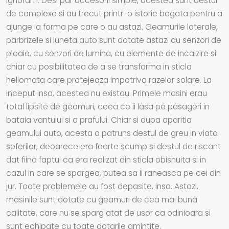
ignoram. Desi par accesorii simple, acestea sunt destul
de complexe si au trecut printr-o istorie bogata pentru a
ajunge la forma pe care o au astazi. Geamurile laterale,
parbrizele si luneta auto sunt dotate astazi cu senzori de
ploaie, cu senzori de lumina, cu elemente de incalzire si
chiar cu posibilitatea de a se transforma in sticla
heliomata care protejeaza impotriva razelor solare. La
inceput insa, acestea nu existau. Primele masini erau
total lipsite de geamuri, ceea ce ii lasa pe pasageri in
bataia vantului si a prafului. Chiar si dupa aparitia
geamului auto, acesta a patruns destul de greu in viata
soferilor, deoarece era foarte scump si destul de riscant
dat fiind faptul ca era realizat din sticla obisnuita si in
cazul in care se spargea, putea sa ii raneasca pe cei din
jur. Toate problemele au fost depasite, insa. Astazi,
masinile sunt dotate cu geamuri de cea mai buna
calitate, care nu se sparg atat de usor ca odinioara si
sunt echipate cu toate dotarile amintite.