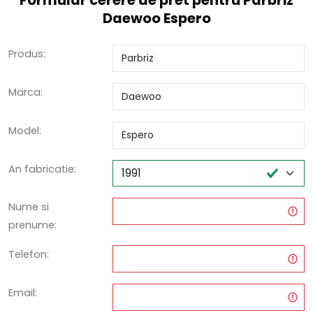
Formular cerere de pret pentru Parbriz
Daewoo Espero
Produs:
Marca:
Model:
An fabricatie:
Nume si
prenume:
Telefon:
Email: