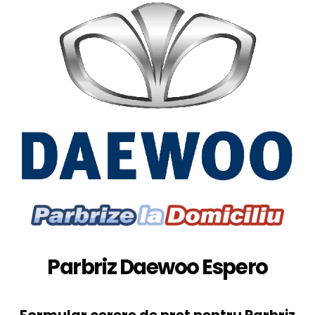
Parbriz Daewoo Espero