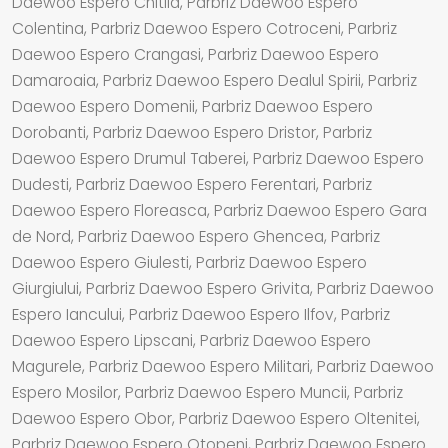
Daewoo Espero Chitila, Parbriz Daewoo Espero
Colentina, Parbriz Daewoo Espero Cotroceni, Parbriz
Daewoo Espero Crangasi, Parbriz Daewoo Espero
Damaroaia, Parbriz Daewoo Espero Dealul Spirii, Parbriz
Daewoo Espero Domenii, Parbriz Daewoo Espero
Dorobanti, Parbriz Daewoo Espero Dristor, Parbriz
Daewoo Espero Drumul Taberei, Parbriz Daewoo Espero
Dudesti, Parbriz Daewoo Espero Ferentari, Parbriz
Daewoo Espero Floreasca, Parbriz Daewoo Espero Gara
de Nord, Parbriz Daewoo Espero Ghencea, Parbriz
Daewoo Espero Giulesti, Parbriz Daewoo Espero
Giurgiului, Parbriz Daewoo Espero Grivita, Parbriz Daewoo
Espero Iancului, Parbriz Daewoo Espero Ilfov, Parbriz
Daewoo Espero Lipscani, Parbriz Daewoo Espero
Magurele, Parbriz Daewoo Espero Militari, Parbriz Daewoo
Espero Mosilor, Parbriz Daewoo Espero Muncii, Parbriz
Daewoo Espero Obor, Parbriz Daewoo Espero Oltenitei,
Parbriz Daewoo Espero Otopeni, Parbriz Daewoo Espero