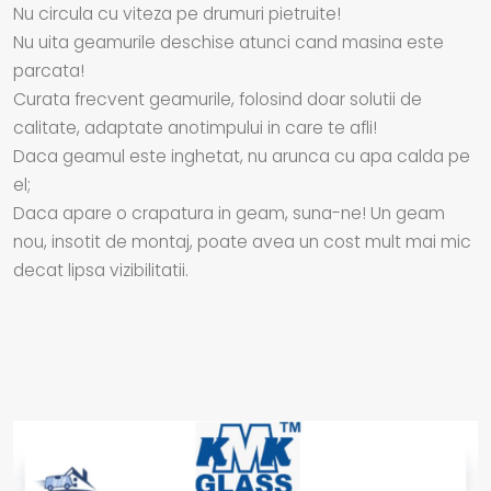
Nu circula cu viteza pe drumuri pietruite!
Nu uita geamurile deschise atunci cand masina este
parcata!
Curata frecvent geamurile, folosind doar solutii de
calitate, adaptate anotimpului in care te afli!
Daca geamul este inghetat, nu arunca cu apa calda pe
el;
Daca apare o crapatura in geam, suna-ne! Un geam
nou, insotit de montaj, poate avea un cost mult mai mic
decat lipsa vizibilitatii.