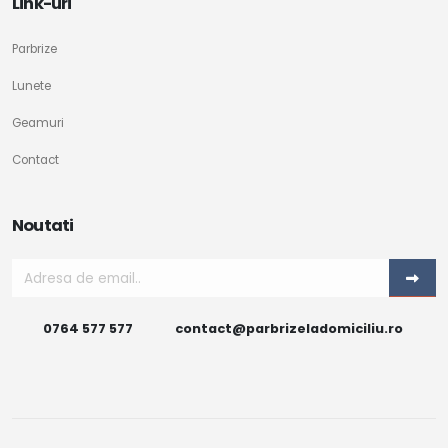
Link-uri
Parbrize
Lunete
Geamuri
Contact
Noutati
0764 577 577
contact@parbrizeladomiciliu.ro