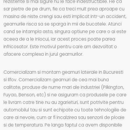
rezistente si mai sigure nu le face indestructibile. Fie ca
sar pietre de pe drum, fie ca treci mult prea aproape cu
masina de niste crengi sau esti implicat intr-un accident,
geamurile risca sa se sparga in mii de bucatele. Atunci
cand se intampla asta, singura optiune pe care o ai este
aceea de a le inlocui, iar acest proces poate parea
infricosator. Este motivul pentru care am dezvoltat o
afacere complexa in jurul geamurilor.
Comercializam si montam geamuri laterale in Bucuresti
si Ilfov. Comercializam geamuri de cea mai buna
calitate, produse de nume mari ale industriei (Pilkington,
Fuyao, Benson, etc) si ne asiguram ca produsele pe care
le livram catre tine nu au zgarieturi, sunt potrivite pentru
automobilul tau si sunt echipate cu toate tehnologiile de
care ai nevoie, cum ar fi incalzirea sau senzorii de ploaie
si de temperatura. Pe langa faptul ca avem disponibile