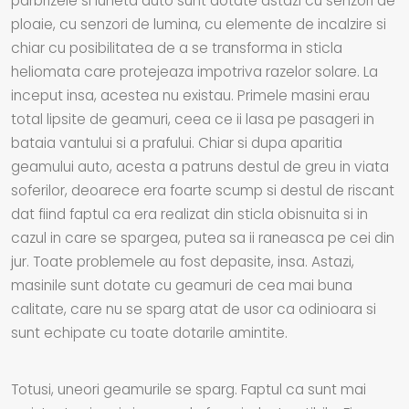
parbrizele si luneta auto sunt dotate astazi cu senzori de
ploaie, cu senzori de lumina, cu elemente de incalzire si
chiar cu posibilitatea de a se transforma in sticla
heliomata care protejeaza impotriva razelor solare. La
inceput insa, acestea nu existau. Primele masini erau
total lipsite de geamuri, ceea ce ii lasa pe pasageri in
bataia vantului si a prafului. Chiar si dupa aparitia
geamului auto, acesta a patruns destul de greu in viata
soferilor, deoarece era foarte scump si destul de riscant
dat fiind faptul ca era realizat din sticla obisnuita si in
cazul in care se spargea, putea sa ii raneasca pe cei din
jur. Toate problemele au fost depasite, insa. Astazi,
masinile sunt dotate cu geamuri de cea mai buna
calitate, care nu se sparg atat de usor ca odinioara si
sunt echipate cu toate dotarile amintite.
Totusi, uneori geamurile se sparg. Faptul ca sunt mai